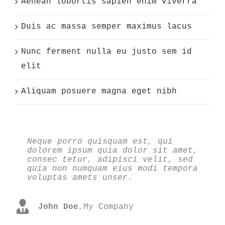
Aenean lobortis sapien enim viverra
Duis ac massa semper maximus lacus
Nunc ferment nulla eu justo sem id
elit
Aliquam posuere magna eget nibh
Neque porro quisquam est, qui
Aliquam erat volutpat. Quisque at
dolorem ipsum quia dolor sit amet,
est id ligula facilisis laoreet
consec tetur, adipisci velit, sed
eget pulvinar nibh. Suspendisse at
quia non numquam eius modi tempora
ultrices dui. Curabitur ac felis
voluptas amets unser.
arcu sadips ipsums fugiats nemis.
John Doe
Luke Beck
,
My Company
,
Theme Fusion